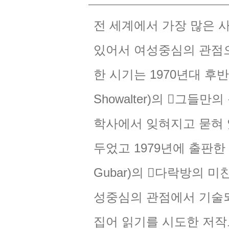
전 세계에서 가장 많은 
있어서 여성중심의 관점으
한 시기는 1970년대 후반
Showalter)의 󰡔그들만의 
학사에서 잊혀지고 묻혀
Right
Left
두었고 1979년에 출판한 산드
0
Gubar)의 󰡔다락방의 미친 
1
2
성중심의 관점에서 기술
집어 읽기를 시도한 저작