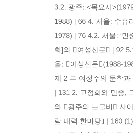
3.2. 광주: <목요시>(1979
1988) | 66 4. 서울: 수
1978) | 76 4.2. 서울: 
화]와 󰡔여성신문󰡕 | 92 5.
울: 󰡔여성신문󰡕(1988-1
제 2 부 여성주의 문학
| 131 2. 고정희와 민중,
와 󰡔광주의 눈물비󰡕 사이
람 내력 한마당｣ | 160 (