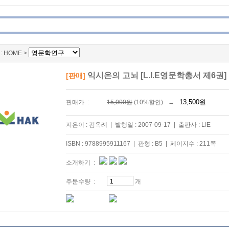
:
HOME
>
익시온의 고뇌 [L.I.E영문학총서 제6권]
[판매]
판매가 :
15,000원
(10%할인)
→
지은이 : 김옥례
|
발행일 : 2007-09-17
|
출판사 : LIE
ISBN : 9788995911167
|
판형 : B5
|
페이지수 : 211쪽
소개하기 :
주문수량 :
개