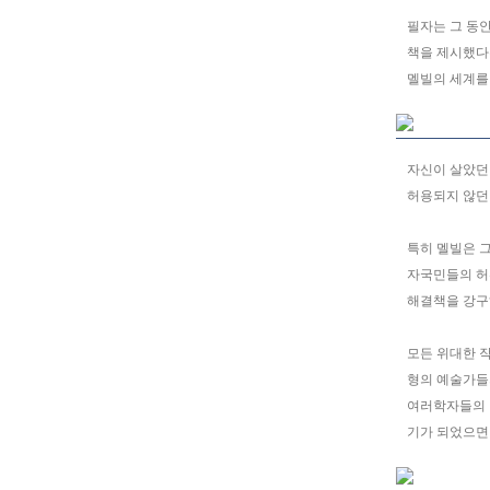
필자는 그 동
책을 제시했다
멜빌의 세계를
자신이 살았던
허용되지 않던
특히 멜빌은 
자국민들의 허
Right
Left
해결책을 강구
0
모든 위대한 작
1
형의 예술가들
2
여러학자들의 
기가 되었으면