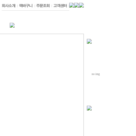
0
EA
no img