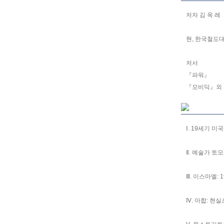
저자 김 옥 례
현, 한국철도
저서
『파워』
『모비딕』외 
Ⅰ. 19세기 미
Ⅱ. 예술가 토
Ⅲ. 이스마엘:
Ⅳ. 아합: 현