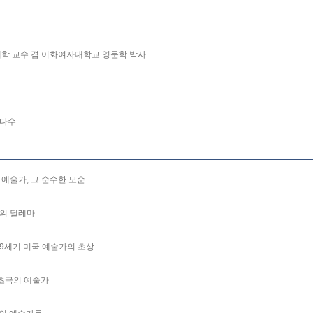
대학 교수 겸 이화여자대학교 영문학 박사.
다수.
국 예술가, 그 순수한 모순
모의 딜레마
 19세기 미국 예술가의 초상
실초극의 예술가